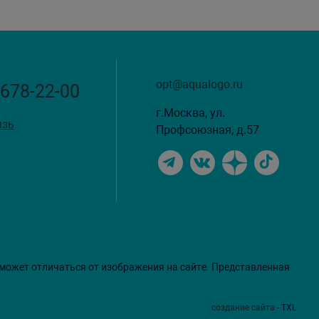
opt@aqualogo.ru
 678-22-00
г.Москва, ул.
язь
Профсоюзная, д.57
 может отличаться от изображения на сайте. Представленная
создание сайта
- TXL