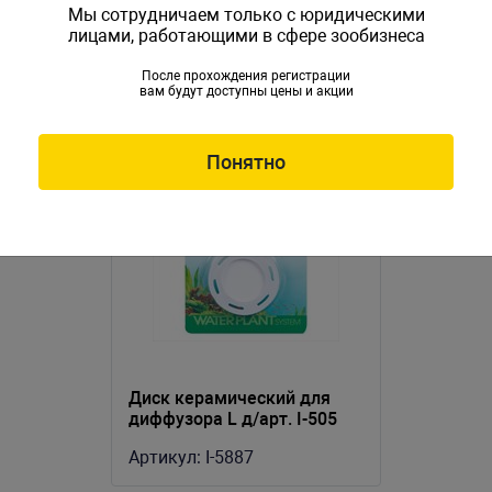
Мы сотрудничаем только с юридическими
лицами, работающими в сфере зообизнеса
После прохождения регистрации
вам будут доступны цены и акции
Понятно
Диск керамический для
диффузора L д/арт. I-505
Артикул:
I-5887