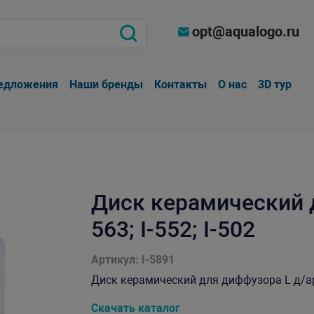
opt@aqualogo.ru
едложения
Наши бренды
Контакты
О нас
3D тур
Диск керамический д
563; I-552; I-502
Артикул: I-5891
Диск керамический для диффузора L д/арт. I
Скачать каталог