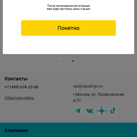
После прохождения регистрации
вам будут доступны цены и акции
Понятно
Диффузор СО2 дополнительный д/арт.
Диск керамический для диффузора M
I-512
д/арт. I-523
Артикул:
I-524
Артикул:
I-5886
Контакты
opt@aqualogo.ru
+7 (499) 678-22-00
г.Москва, ул. Профсоюзная,
Обратная связь
д.57
Компания