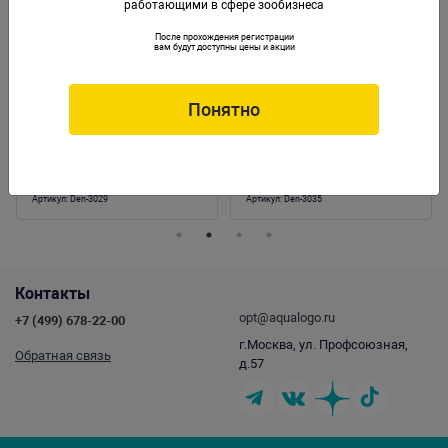
работающими в сфере зообизнеса
После прохождения регистрации
вам будут доступны цены и акции
Понятно
Прокладка Dennerle для редукторов на
Прокладка Dennerle для редукторов к
одноразовые баллоны 500г и 1200 г(2
баллонам CO2 80-95г (2 шт)
шт)
Артикул:
Den-3029
Артикул:
Den-3035
Контакты
opt@aqualogo.ru
+7 (499) 678-22-00
г.Москва, ул. Профсоюзная,
Обратная связь
д.57