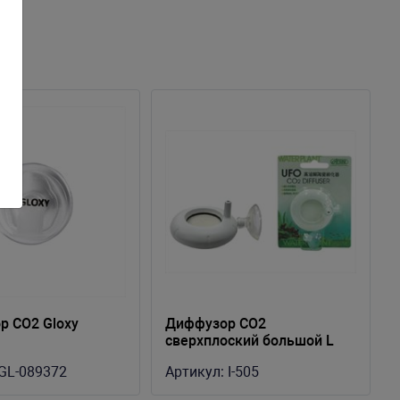
р CO2 Gloxy
Диффузор СО2
сверхплоский большой L
GL-089372
Артикул:
I-505