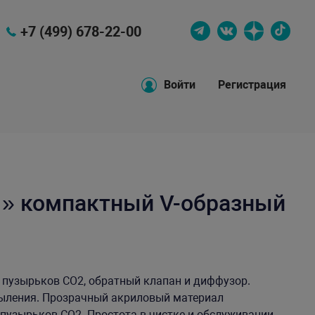
+7 (499) 678-22-00
Войти
Регистрация
1» компактный V-образный
к пузырьков СО2, обратный клапан и диффузор.
ыления. Прозрачный акриловый материал
 пузырьков СО2. Простота в чистке и обслуживании.