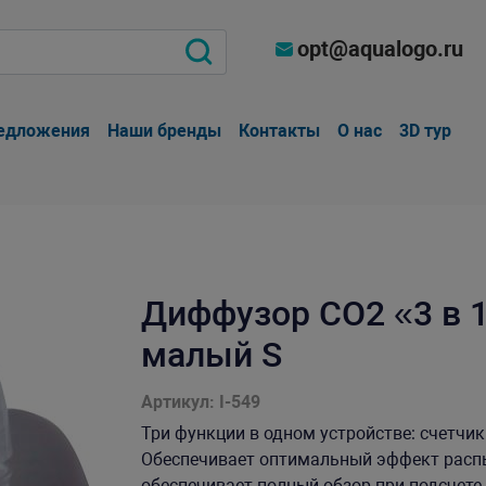
opt@aqualogo.ru
едложения
Наши бренды
Контакты
О нас
3D тур
Диффузор СО2 «3 в 
малый S
Артикул: I-549
Три функции в одном устройстве: счетчи
Обеспечивает оптимальный эффект расп
обеспечивает полный обзор при подсчете