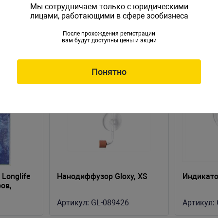
Мы сотрудничаем только с юридическими
лицами, работающими в сфере зообизнеса
После прохождения регистрации
вам будут доступны цены и акции
НОВИНКА
НОВИНКА
Понятно
 Longlife
Нанодиффузор Gloxy, XS
Индикато
ов,
Артикул:
GL-089426
Артикул: