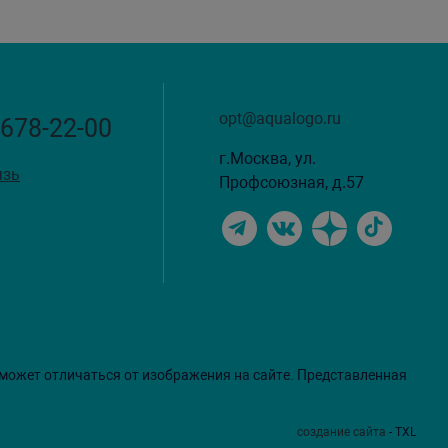
opt@aqualogo.ru
 678-22-00
г.Москва, ул.
язь
Профсоюзная, д.57
 может отличаться от изображения на сайте. Представленная
создание сайта
- TXL