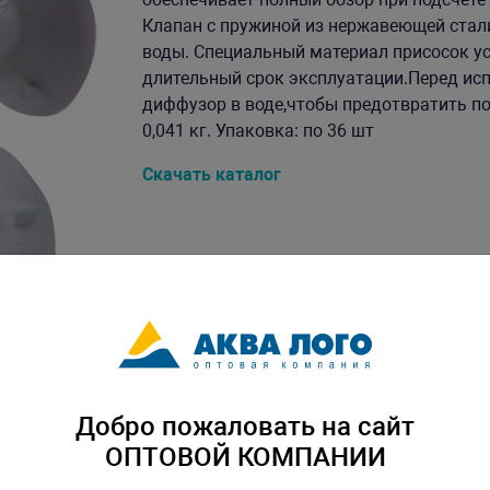
Клапан с пружиной из нержавеющей стал
воды. Специальный материал присосок ус
длительный срок эксплуатации.Перед ис
диффузор в воде,чтобы предотвратить по
0,041 кг. Упаковка: по 36 шт
Скачать каталог
Добро пожаловать на сайт
ОПТОВОЙ КОМПАНИИ