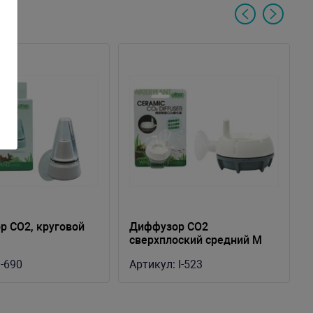
р СО2, круговой
Диффузор СО2
сверхплоский средний М
I-690
Артикул:
I-523