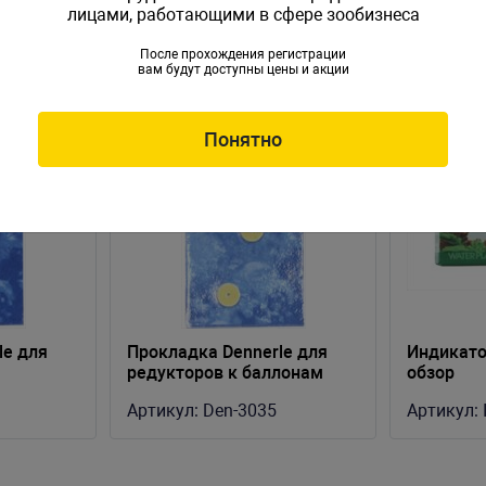
лицами, работающими в сфере зообизнеса
После прохождения регистрации
вам будут доступны цены и акции
Понятно
le для
Прокладка Dennerle для
Индикато
редукторов к баллонам
обзор
лоны 500г
CO2 80-95г (2 шт)
Артикул:
Den-3035
Артикул: