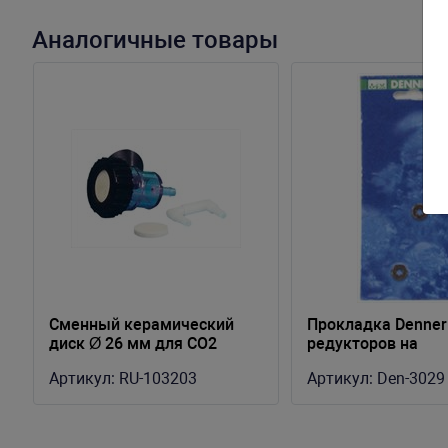
Аналогичные товары
Сменный керамический
Прокладка Denner
диск Ø 26 мм для СО2
редукторов на
диффузора
одноразовые бал
Артикул:
RU-103203
Артикул:
Den-3029
и 1200 г(2 шт)