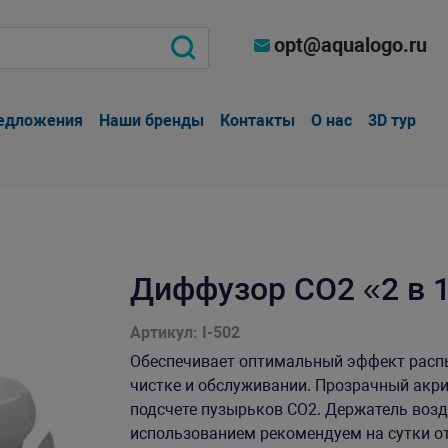
opt@aqualogo.ru
едложения
Наши бренды
Контакты
О нас
3D тур
Диффузор СО2 «2 в 
Артикул: I-502
Обеспечивает оптимальный эффект распы
чистке и обслуживании. Прозрачный акр
подсчете пузырьков СО2. Держатель воз
использованием рекомендуем на сутки о