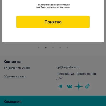
После прохождения регистрации
вам будут доступны цены и акции
Понятно
Крышка пластиковая для ротора Fluval
Ротор с осью для фильтра Atman CFS-
306/406 (черно-красная)
1201
Артикул:
A-20154
Артикул:
ATM-089792
Контакты
opt@aqualogo.ru
+7 (499) 678-22-00
г.Москва, ул. Профсоюзная,
Обратная связь
д.57
Компания