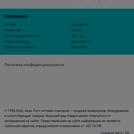
Компания
Акции
Контакты
Новинки
О нас
Спецпредложения
3D-тур
Наши бренды
Где купить
Скачать каталог
Новости
Политика конфиденциальности
© 1995-2026, Аква Лого оптовая компания – продажа аквариумов, оборудования
и сопутствующих товаров. Внешний вид товара может отличаться от
изображения на сайте. Представленная на сайте информация не является
публичной офертой, определяемой положениями ст. 437 ГК РФ
создание сайта
- TXL