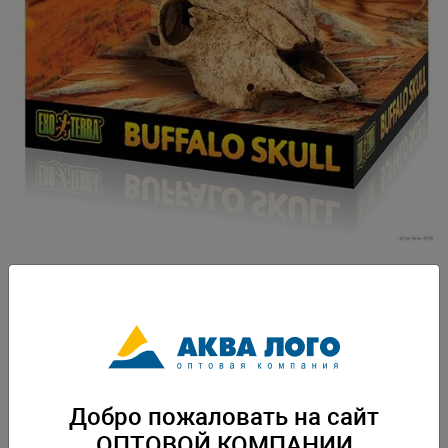
Артикул: PT-2857
Декорация Exo Terra создает дополнительные укрытия в террариуме.
Подходит для использования в условиях повышенной влажности в
террариуме. Помогает животным преодолеть стресс. Декорация
изготовлена из безопасного пищевого полимера. Возможно
использование в тропических и пустынных террариумах. Вес: 0,374 кг.
Добро пожаловать на сайт
Упаковка: по 1 шт
ОПТОВОЙ КОМПАНИИ