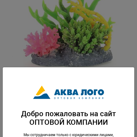
Артикул: SH270
Вес: 1,017 кг. Упаковка: по 1 шт
Добро пожаловать на сайт
Скачать каталог
ОПТОВОЙ КОМПАНИИ
Аналогичные товары
Мы сотрудничаем только с юридическими лицами,