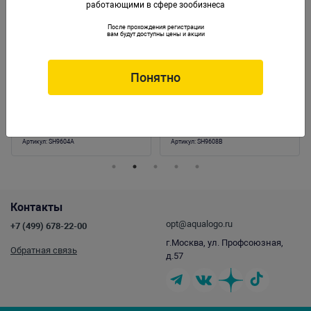
работающими в сфере зообизнеса
После прохождения регистрации
вам будут доступны цены и акции
Понятно
Композиция из кораллов
Композиция из кораллов
пластик+силикон 20х15х26см
пластик+силикон 23х12х22.5см
(SH9604A)
(SH9608B)
Артикул:
SH9604A
Артикул:
SH9608B
Контакты
opt@aqualogo.ru
+7 (499) 678-22-00
г.Москва, ул. Профсоюзная,
Обратная связь
д.57