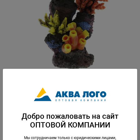
Артикул: SH9614A
Вес: 0,442 кг. Упаковка: по 1 шт
Добро пожаловать на сайт
Скачать каталог
ОПТОВОЙ КОМПАНИИ
Аналогичные товары
Мы сотрудничаем только с юридическими лицами,