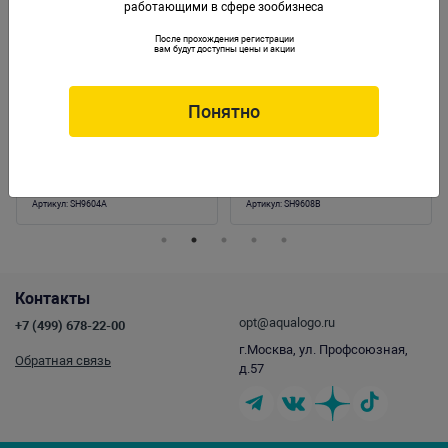
работающими в сфере зообизнеса
После прохождения регистрации
вам будут доступны цены и акции
Понятно
Композиция из кораллов
Композиция из кораллов
пластик+силикон 20х15х26см
пластик+силикон 23х12х22.5см
(SH9604A)
(SH9608B)
Артикул:
SH9604A
Артикул:
SH9608B
Контакты
opt@aqualogo.ru
+7 (499) 678-22-00
г.Москва, ул. Профсоюзная,
Обратная связь
д.57