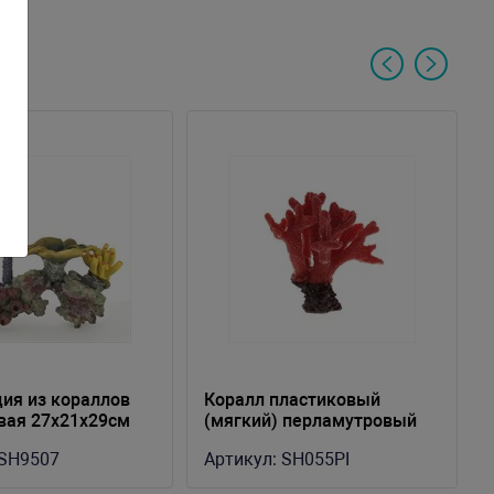
ия из кораллов
Коралл пластиковый
вая 27x21x29см
(мягкий) перламутровый
23x14x24см (SH055PI)
SH9507
Артикул:
SH055PI