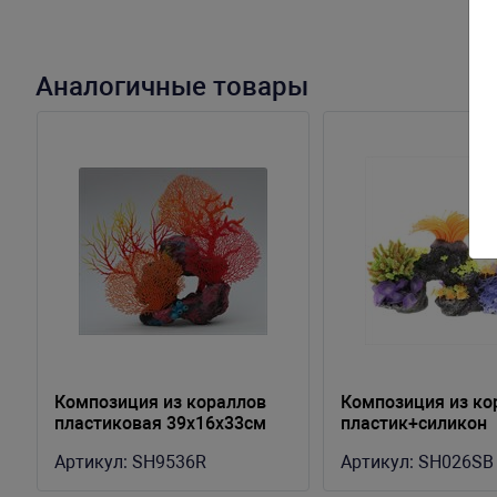
Аналогичные товары
Композиция из кораллов
Композиция из ко
пластиковая 39х16х33см
пластик+силикон
(SH9536R)
30х12х22см (SH02
Артикул:
SH9536R
Артикул:
SH026SB