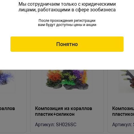
Мы сотрудничаем только с юридическими
лицами, работающими в сфере зообизнеса
После прохождения регистрации
вам будут доступны цены и акции
Понятно
раллов
Композиция из кораллов
Композиц
пластик+силикон
пластико
6SB)
30х12х22см (SH026SC)
(SH9507)
Артикул:
SH026SC
Артикул: