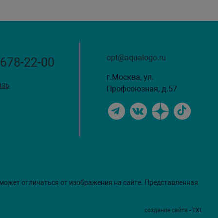
opt@aqualogo.ru
 678-22-00
г.Москва, ул.
язь
Профсоюзная, д.57
 может отличаться от изображения на сайте. Представленная
создание сайта
- TXL