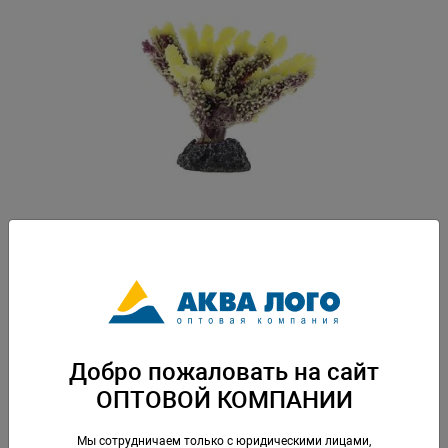
Артикул: MA108Y
Вес: 0,052 кг. Упаковка: по 1 шт
Добро пожаловать на сайт
Скачать каталог
ОПТОВОЙ КОМПАНИИ
Аналогичные товары
Мы сотрудничаем только с юридическими лицами,