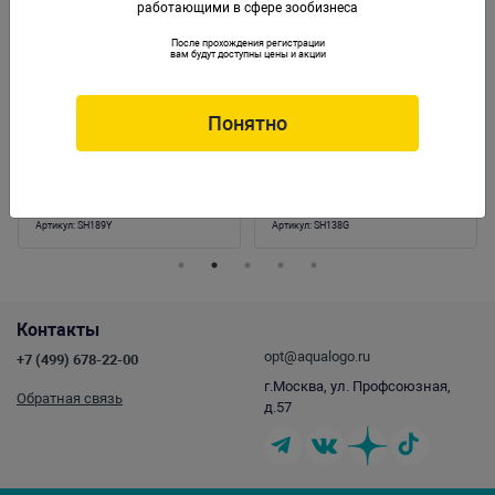
работающими в сфере зообизнеса
После прохождения регистрации
вам будут доступны цены и акции
Понятно
Коралл силиконовый желтый
Коралл силиконовый зеленый
7.5х7.5х10см (SH189Y)
5.5х5.5х12см (SH138G)
Артикул:
SH189Y
Артикул:
SH138G
Контакты
opt@aqualogo.ru
+7 (499) 678-22-00
г.Москва, ул. Профсоюзная,
Обратная связь
д.57