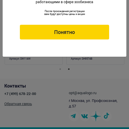
работающими в сфере зообизнеса
После прохождения регистрации
вам будут доступны цены и акции
Понятно
Камень пластиковый "Polyresin Bio-
Композиция из кораллов пластиковая
Stone" 37х17х13см (SW114W)
32х13х28см (SH9574B)
Артикул:
SW114W
Артикул:
SH9574B
Контакты
opt@aqualogo.ru
+7 (499) 678-22-00
г.Москва, ул. Профсоюзная,
Обратная связь
д.57