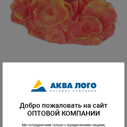
Артикул: SH011RY
Вес: 0,265 кг. Упаковка: по 1 шт
Добро пожаловать на сайт
Скачать каталог
ОПТОВОЙ КОМПАНИИ
Аналогичные товары
Мы сотрудничаем только с юридическими лицами,