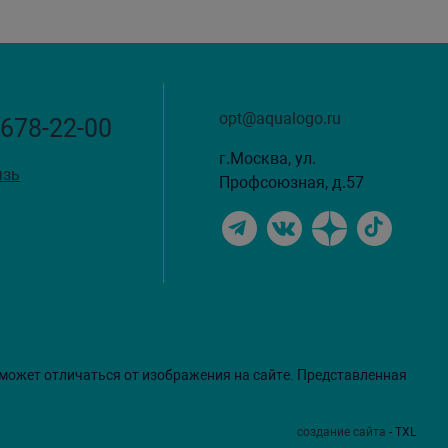
opt@aqualogo.ru
 678-22-00
г.Москва, ул.
язь
Профсоюзная, д.57
 может отличаться от изображения на сайте. Представленная
создание сайта
- TXL