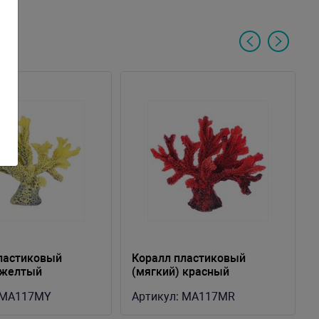
ластиковый
Коралл пластиковый
 желтый
(мягкий) красный
м (MA117MY)
17х9х13см (MA117MR)
MA117MY
Артикул:
MA117MR