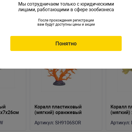
Мы сотрудничаем только с юридическими
лицами, работающими в сфере зообизнеса
После прохождения регистрации
вам будут доступны цены и акции
Понятно
вый
Коралл пластиковый
Коралл п
4х7х26см
(мягкий) оранжевый
(мягкий)
34х7х26см (SH9106SOR)
17х9х13с
W
Артикул:
SH9106SOR
Артикул: