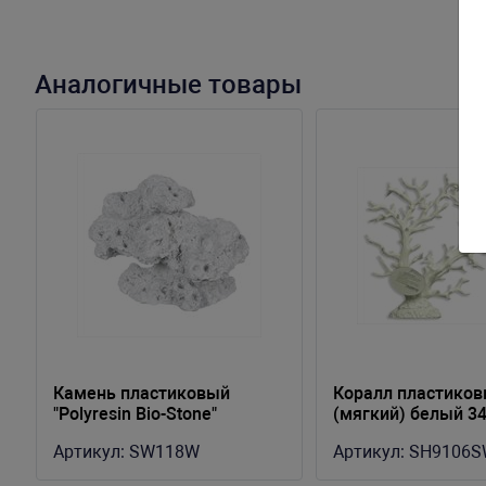
Аналогичные товары
Камень пластиковый
Коралл пластико
"Polyresin Bio-Stone"
(мягкий) белый 3
19х12х13см (SW118W)
(SH9106SW)
Артикул:
SW118W
Артикул:
SH9106S