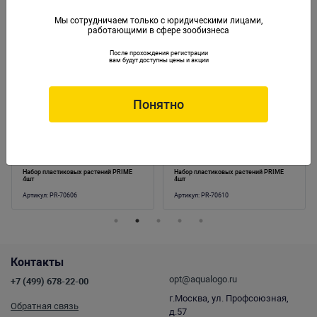
Мы сотрудничаем только с юридическими лицами,
работающими в сфере зообизнеса
Аналогичные товары
После прохождения регистрации
вам будут доступны цены и акции
Понятно
Набор пластиковых растений PRIME
Набор пластиковых растений PRIME
4шт
4шт
Артикул:
PR-70606
Артикул:
PR-70610
Контакты
opt@aqualogo.ru
+7 (499) 678-22-00
г.Москва, ул. Профсоюзная,
Обратная связь
д.57