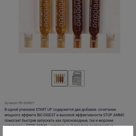
Артикул: PD-004021
В одной упаковке START UP содержится две добавки: сочетание
мощного эффекта BIO DIGEST и высокой эффективности STOP AMMO
помогает быстрее запускать как пресноводные, так и морские
аквариумы. STOP AMMO - натуральный продукт, состоящий из
растительных экстрактов. Он нейтрализует аммиак, выделяющийся при