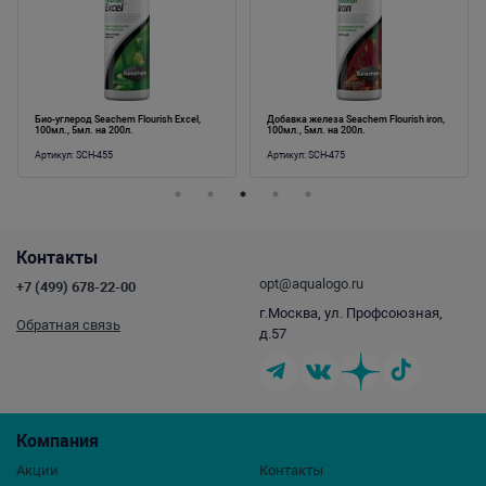
em Flourish Excel,
Добавка железа Seachem Flourish iron,
Добавка калия Seachem
0л.
100мл., 5мл. на 200л.
Potassium, 100мл., 5мл
Артикул:
SCH-475
Артикул:
SCH-465
Контакты
opt@aqualogo.ru
+7 (499) 678-22-00
г.Москва, ул. Профсоюзная,
Обратная связь
д.57
Компания
Акции
Контакты