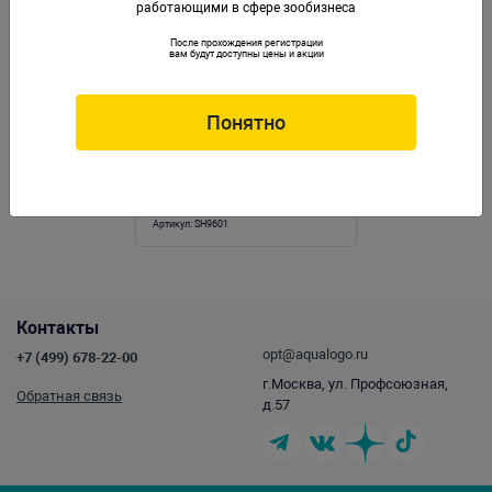
работающими в сфере зообизнеса
После прохождения регистрации
вам будут доступны цены и акции
Понятно
Композиция из кораллов
пластик+силикон 45х26х42см (SH9601)
Артикул:
SH9601
Контакты
opt@aqualogo.ru
+7 (499) 678-22-00
г.Москва, ул. Профсоюзная,
Обратная связь
д.57