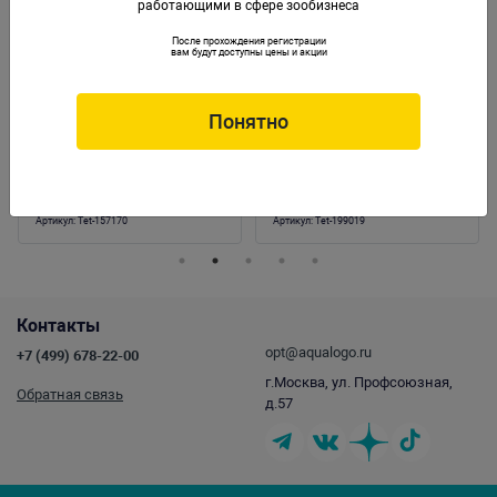
работающими в сфере зообизнеса
После прохождения регистрации
вам будут доступны цены и акции
Понятно
Корм для рыб Tetra Cichlid Sticks 250мл
Корм для рыб Tetra RedParrot 250мл
палочки
Артикул:
Tet-157170
Артикул:
Tet-199019
Контакты
opt@aqualogo.ru
+7 (499) 678-22-00
г.Москва, ул. Профсоюзная,
Обратная связь
д.57