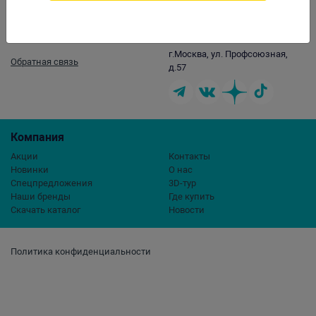
Контакты
opt@aqualogo.ru
+7 (499) 678-22-00
г.Москва, ул. Профсоюзная,
Обратная связь
д.57
Компания
Акции
Контакты
Новинки
О нас
Спецпредложения
3D-тур
Наши бренды
Где купить
Скачать каталог
Новости
Политика конфиденциальности