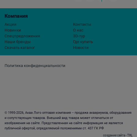
Компания
Акции
Контакты
Новинки
О нас
Спецпредложения
3D-тур
Наши бренды
Где купить
Скачать каталог
Новости
Политика конфиденциальности
© 1995-2026, Аква Лого оптовая компания – продажа аквариумов, оборудования
и сопутствующих товаров. Внешний вид товара может отличаться от
изображения на сайте. Представленная на сайте информация не является
публичной офертой, определяемой положениями ст. 437 ГК РФ
создание сайта
- TXL