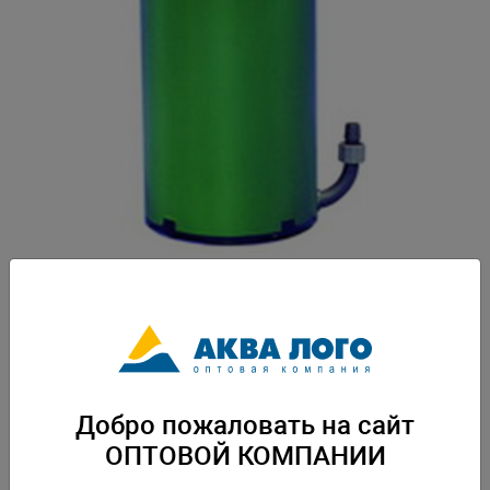
Артикул: EM-2213050
Фильтр Eheim внешний на 250 л. Керамический наполнитель EHEIM
EhfiMECH ,Губка грубой очистки х1,Губка тонкой очистки х1, Субстрат
для биологической фильтрации EHEIM SUBSTRAT. Монтажные и
установочные аксессуары в комплекте. Вес: 3,622 кг. Упаковка: по 1 шт
Добро пожаловать на сайт
Скачать каталог
ОПТОВОЙ КОМПАНИИ