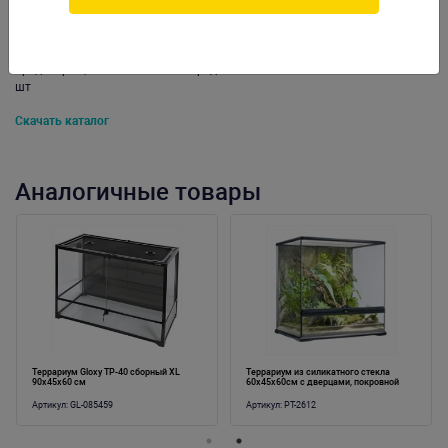
водопады, нагревательные камни и др.) и создаёт дополнительные
возможности для лазанья животных. запатентованная система
вентиляции обеспечивает оптимальный воздухообмен и
предотвращает запотевание переднего стекла. Вес: 28 кг. Упаковка: по 1
шт
Скачать каталог
Аналогичные товары
Террариум Gloxy TP-40 сборный XL
Террариум из силикатного стекла
90х45х60 см
60х45х60см с дверцами, покровной
сеткой и декоративным фоном
Артикул:
GL-085459
Артикул:
PT-2612