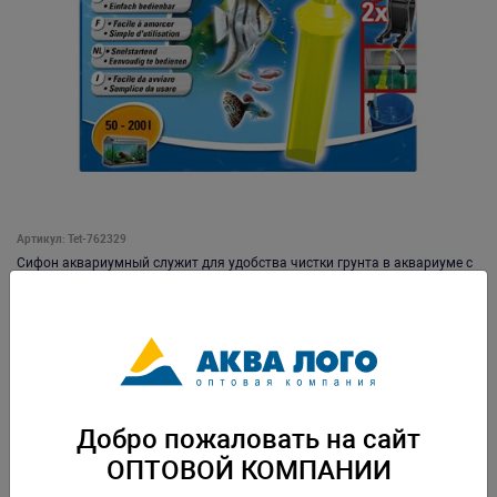
Артикул: Tet-762329
Сифон аквариумный служит для удобства чистки грунта в аквариуме с
одновременным сливом воды. Удобный простой в использовании
сифон. -мощный клапан закачки воды -новый поворотная ручка
позволяет использовать сифон без перекручивания шланга -защитная
сетка позволяет избежать засасывания рыб и грунта -конструкция
наконечника позволяет очистку всех труднодоступных углов
аквариума, в том числе возле стекла -удобная ручка для безопасного
использования -долгая эксплуатация -имеется регулятор потока. Вес:
0,456 кг. Упаковка: по 12 шт
Добро пожаловать на сайт
Скачать каталог
ОПТОВОЙ КОМПАНИИ