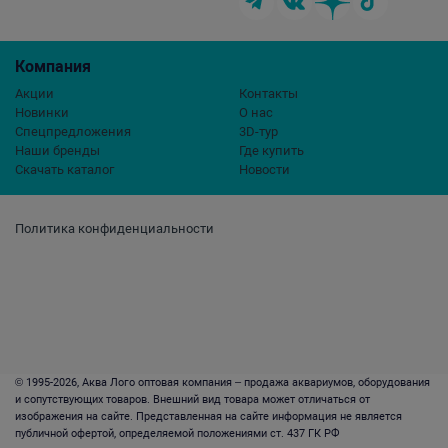
Компания
Акции
Контакты
Новинки
О нас
Спецпредложения
3D-тур
Наши бренды
Где купить
Скачать каталог
Новости
Политика конфиденциальности
© 1995-2026, Аква Лого оптовая компания – продажа аквариумов, оборудования
и сопутствующих товаров. Внешний вид товара может отличаться от
изображения на сайте. Представленная на сайте информация не является
публичной офертой, определяемой положениями ст. 437 ГК РФ