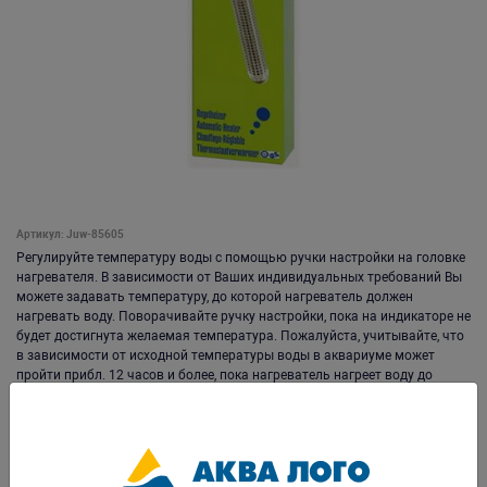
Артикул: Juw-85605
Регулируйте температуру воды с помощью ручки настройки на головке
нагревателя. В зависимости от Ваших индивидуальных требований Вы
можете задавать температуру, до которой нагреватель должен
нагревать воду. Поворачивайте ручку настройки, пока на индикаторе не
будет достигнута желаемая температура. Пожалуйста, учитывайте, что
в зависимости от исходной температуры воды в аквариуме может
пройти прибл. 12 часов и более, пока нагреватель нагреет воду до
желаемой температуры. После этого нагреватель автоматически
поддерживает желаемую температуру воды и в соответствии с этим
включается или выключается. То, что нагреватель работает, Вы
заметите по красному индикатору. Дополнительно мы рекомендуем
Вам регулярно проверять температуру воды с помощью термометра.