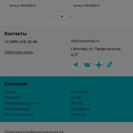
градусов (100-150л)
градусов (200-300л)
Артикул:
EM-3654010
Артикул:
EM-3656010
Контакты
opt@aqualogo.ru
+7 (499) 678-22-00
г.Москва, ул. Профсоюзная,
Обратная связь
д.57
Компания
Акции
Контакты
Новинки
О нас
Спецпредложения
3D-тур
Наши бренды
Где купить
Скачать каталог
Новости
Политика конфиденциальности