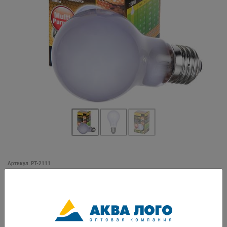
Артикул: PT-2111
DAYTIME HEAT Неодимовая лампа дневного света • Лампа дневного
света с широким спектром • Предназначена для создания градиента
температур в террариуме • Повышает общую температуру воздуха в
террариуме • Ультрафиолетовая составляющая (УФА) спектра
стимулирует физиологические процессы и брачное поведение у
животных • Может быть использована совместно с лампами Night Glo