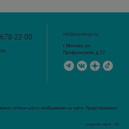
opt@aqualogo.ru
 678-22-00
г.Москва, ул.
язь
Профсоюзная, д.57
 может отличаться от изображения на сайте. Представленная
создание сайта
- TXL