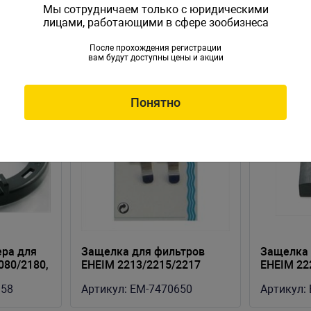
Мы сотрудничаем только с юридическими
лицами, работающими в сфере зообизнеса
После прохождения регистрации
вам будут доступны цены и акции
Понятно
ера для
Защелка для фильтров
Защелка 
080/2180,
EHEIM 2213/2215/2217
EHEIM 22
329
358
Артикул:
EM-7470650
Артикул: