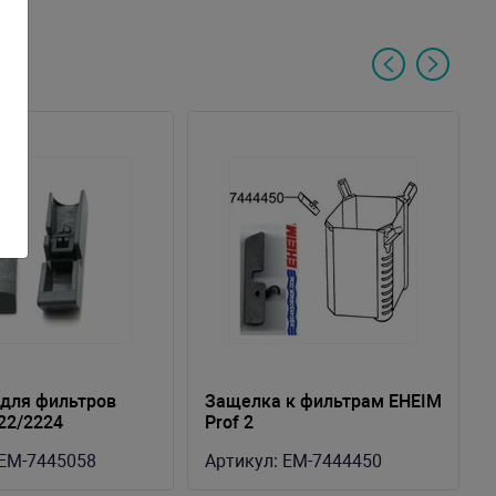
для фильтров
Защелка к фильтрам EHEIM
22/2224
Prof 2
EM-7445058
Артикул:
EM-7444450