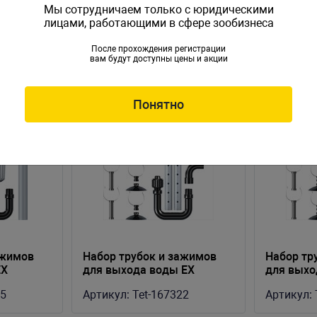
Мы сотрудничаем только с юридическими
лицами, работающими в сфере зообизнеса
После прохождения регистрации
вам будут доступны цены и акции
Понятно
ажимов
Набор трубок и зажимов
Набор тр
EX
для выхода воды EX
для выхо
400/600/800 Plus
1200/1200
15
Артикул:
Tet-167322
Артикул: