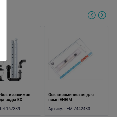
убок и зажимов
Ось керамическая для
да воды EX
помп EHEIM
 Plus
100501/521/550/521/550
Tet-167339
Артикул:
EM-7442480