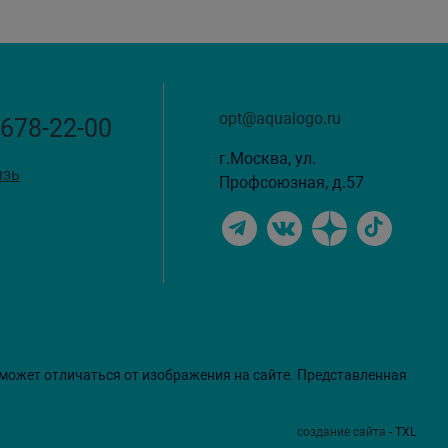
opt@aqualogo.ru
 678-22-00
г.Москва, ул.
язь
Профсоюзная, д.57
 может отличаться от изображения на сайте. Представленная
создание сайта
- TXL