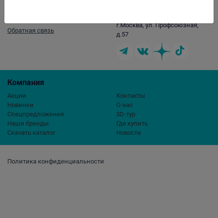
Контакты
opt@aqualogo.ru
+7 (499) 678-22-00
г.Москва, ул. Профсоюзная,
Обратная связь
д.57
Компания
Акции
Контакты
Новинки
О нас
Спецпредложения
3D-тур
Наши бренды
Где купить
Скачать каталог
Новости
Политика конфиденциальности