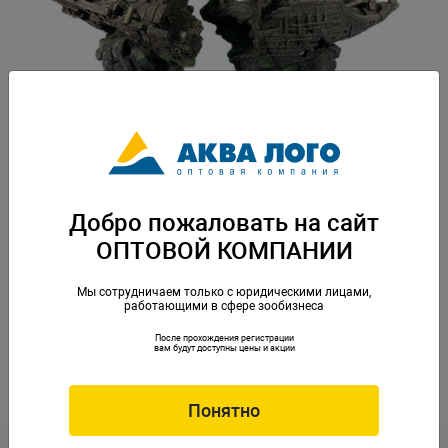
Добро пожаловать на сайт
ОПТОВОЙ КОМПАНИИ
Мы сотрудничаем только с юридическими лицами,
работающими в сфере зообизнеса
Артикул: DEK-555
После прохождения регистрации
Пластиковая декорация для использования в аквариумистике и
вам будут доступны цены и акции
фитодизайне. Россия, Барнаул. 850х280х320 мм. Вес: 4,5 кг. Упаковка:
по 1 шт
Понятно
Скачать каталог