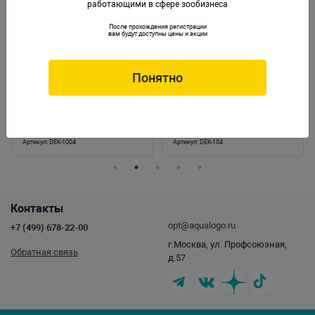
работающими в сфере зообизнеса
После прохождения регистрации
вам будут доступны цены и акции
Понятно
Грот "DEKSI"-Динозавры №1004
Грот "DEKSI" - Замок пластиковый №104
Артикул:
DEK-1004
Артикул:
DEK-104
Контакты
opt@aqualogo.ru
+7 (499) 678-22-00
г.Москва, ул. Профсоюзная,
Обратная связь
д.57