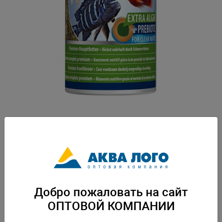
Артикул: Tet-139015
Высококачественный корм для всех видов декоративных рыбок -
дополнительная защита организма. -концентрированное содержание
спирулины -содержит здоровые, легко усваиваемые жизненно важные
вещества, микроэлементы и витамины -поддерживает жизненную силу
и дает дополнительную защиту организма рыбок. Вес: 0,045 кг.
Упаковка: по 6 шт
Добро пожаловать на сайт
Скачать каталог
ОПТОВОЙ КОМПАНИИ