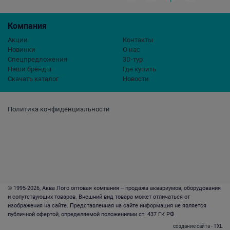
Компания
Акции
Контакты
Новинки
О нас
Спецпредложения
3D-тур
Наши бренды
Где купить
Скачать каталог
Новости
Политика конфиденциальности
© 1995-2026, Аква Лого оптовая компания – продажа аквариумов, оборудования
и сопутствующих товаров. Внешний вид товара может отличаться от
изображения на сайте. Представленная на сайте информация не является
публичной офертой, определяемой положениями ст. 437 ГК РФ
создание сайта
- TXL