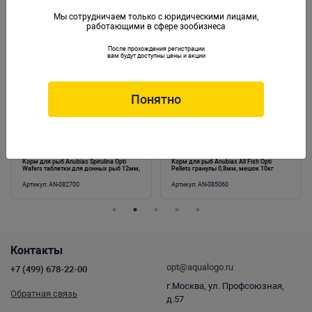
Мы сотрудничаем только с юридическими лицами,
работающими в сфере зообизнеса
Аналогичные товары
После прохождения регистрации
вам будут доступны цены и акции
Понятно
Корм для рыб Anubias Spirulina Opti
Корм для рыб Anubias All Fish Opti
Wafers таблетки для донных рыб 12мм,
Pellets гранулы 0,8мм, мешок 10кг
мешок 10кг
Артикул:
AN-082700
Артикул:
AN-085060
Контакты
opt@aqualogo.ru
+7 (499) 678-22-00
г.Москва, ул. Профсоюзная,
Обратная связь
д.57