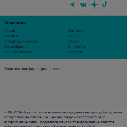
Компания
Акции
Контакты
Новинки
О нас
Спецпредложения
3D-тур
Наши бренды
Где купить
Скачать каталог
Новости
Политика конфиденциальности
© 1995-2026, Аква Лого оптовая компания – продажа аквариумов, оборудования
и сопутствующих товаров. Внешний вид товара может отличаться от
изображения на сайте. Представленная на сайте информация не является
публичной офертой, определяемой положениями ст. 437 ГК РФ