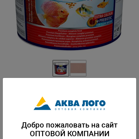
Артикул: Tet-140516
Высококачественный корм для всех видов декоративных рыбок - для
усиления и насыщенности красок! -высокое содержание каротиноидов
способствует сохранению и усилению природной окраски рыбок.
-существенные изменения заметны уже после 2 недель кормления. Вес:
2,1 кг. Упаковка: по 1 шт
Добро пожаловать на сайт
ОПТОВОЙ КОМПАНИИ
Скачать каталог