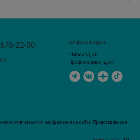
opt@aqualogo.ru
 678-22-00
г.Москва, ул.
язь
Профсоюзная, д.57
 может отличаться от изображения на сайте. Представленная
создание сайта
- TXL