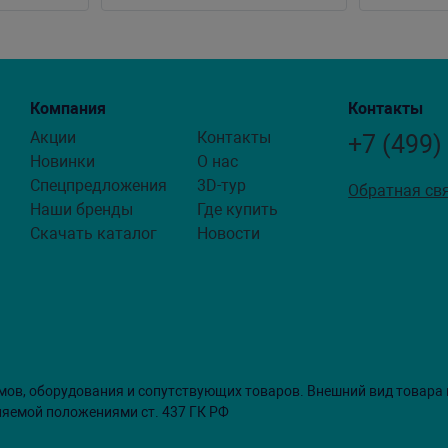
Компания
Контакты
Акции
Контакты
+7 (499)
Новинки
О нас
Спецпредложения
3D-тур
Обратная св
Наши бренды
Где купить
Скачать каталог
Новости
мов, оборудования и сопутствующих товаров. Внешний вид товара
ляемой положениями ст. 437 ГК РФ