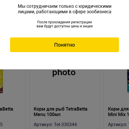
Мы сотрудничаем только с юридическими
лицами, работающими в сфере зообизнеса
После прохождения регистрации
вам будут доступны цены и акции
Понятно
aBetta
Корм для рыб TetraBetta
Корм для
Menu 100мл
Mini Mix 
95
Артикул:
Tet-330344
Артикул: