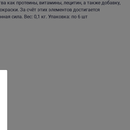
а как протеины, витамины, лецитин, а также добавку,
раски. За счёт этих элементов достигается
ная сила. Вес: 0,1 кг. Упаковка: по 6 шт