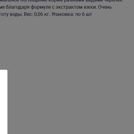
ме благодаря формуле с экстрактом юкки. Очень
ту воды. Вес: 0,06 кг. Упаковка: по 6 шт