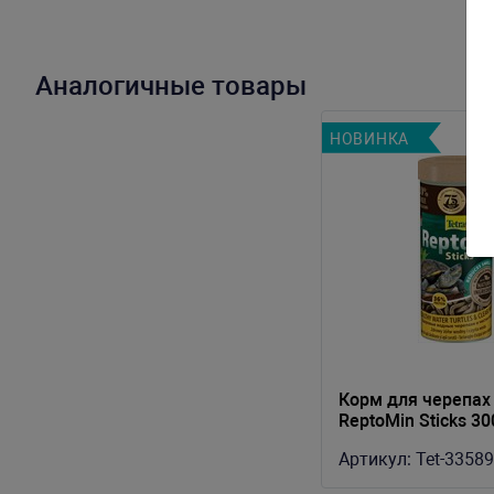
Аналогичные товары
НОВИНКА
Корм для черепах 
ReptoMin Sticks 3
(250мл + 20% Bonu
Артикул:
Tet-3358
гранулы