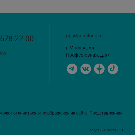
opt@aqualogo.ru
 678-22-00
г.Москва, ул.
язь
Профсоюзная, д.57
 может отличаться от изображения на сайте. Представленная
создание сайта
- TXL