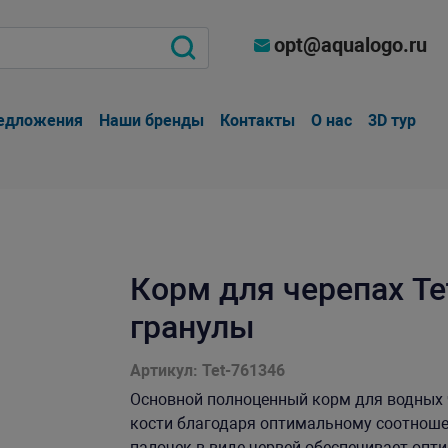
opt@aqualogo.ru
едложения
Наши бренды
Контакты
О нас
3D тур
Корм для черепах Te
гранулы
Артикул: Tet-761346
Основной полноценный корм для водных 
кости благодаря оптимальному соотноше
палочек в виде червей обеспечивает оп