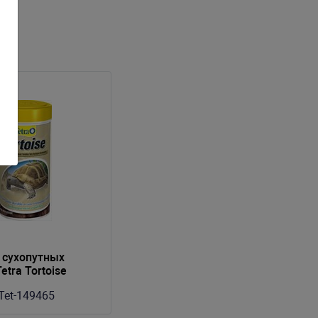
 сухопутных
etra Tortoise
Tet-149465