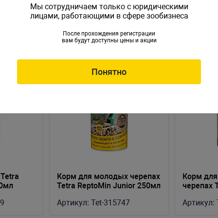
Мы сотрудничаем только с юридическими
лицами, работающими в сфере зообизнеса
После прохождения регистрации
вам будут доступны цены и акции
Понятно
Tetra
Корм для молодых черепах
Корм для
00мл
Tetra ReptoMin Junior 250мл
черепах T
s)
250мл
99
Артикул:
Tet-315747
Артикул: