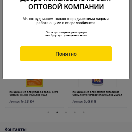
условия для рыб и растений -для всех пресноводных аквариумов. Вес:
ОПТОВОЙ КОМПАНИИ
0,101 кг. Упаковка: по 12 шт
Скачать каталог
Мы сотрудничаем только с юридическими лицами,
работающими в сфере зообизнеса
После прохождения регистрации
вам будут доступны цены и акции
Аналогичные товары
Понятно
Кондиционер для ухода за водой Tetra
Кондиционер для запуска аквариума
VitaMinPro 3in1 100мл на 400л
Gloxy Active Nitrobacter 250 мл на 2500 л
аквариумной воды
Артикул:
Tet-321809
Артикул:
GL-088153
Контакты