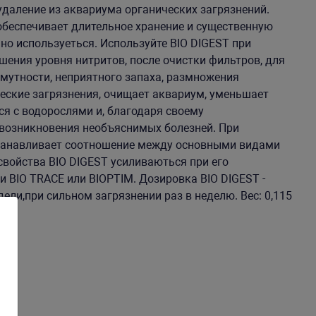
даление из аквариума органических загрязнений.
обеспечивает длительное хранение и существенную
о используеться. Используйте BIO DIGEST при
шения уровня нитритов, после очистки фильтров, для
 мутности, неприятного запаха, размножения
ческие загрязнения, очищает аквариум, уменьшает
ся с водорослями и, благодаря своему
 возникновения необъяснимых болезней. При
станавливает соотношение между основными видами
свойства BIO DIGEST усиливаються при его
 BIO TRACE или BIOPTIM. Дозировка BIO DIGEST -
дели,при сильном загрязнении раз в неделю. Вес: 0,115