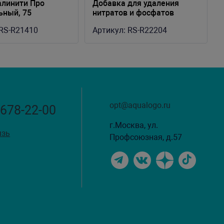
алинити Про
Добавка для удаления
ьный, 75
нитратов и фосфатов
ий
"NO3:PO4-X" 1 л
RS-R21410
Артикул:
RS-R22204
opt@aqualogo.ru
 678-22-00
г.Москва, ул.
язь
Профсоюзная, д.57