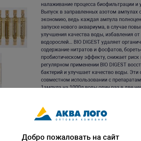
налаживание процесса биофильтрации и у
Выпуск в заправленных азотом ампулах 
экономию, ведь каждая ампула полноценн
запуске нового аквариума, в случае повы
улучшения качества воды, избавления от
водорослей... BIO DIGEST удаляет органи
содержание нитратов и фосфатов, бореть
пробиотическому эффекту, снижает риск
регулярном применении BIO DIGEST вос
бактерий и улучшает качество воды. Эти 
совместном использовании с препаратами
1ампула на 1000л воды один раз в две не
кг. Упаковка: по 1 шт
Скачать каталог
Добро пожаловать на сайт