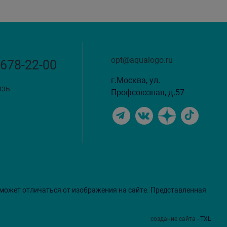
opt@aqualogo.ru
 678-22-00
г.Москва, ул.
язь
Профсоюзная, д.57
 может отличаться от изображения на сайте. Представленная
создание сайта
- TXL