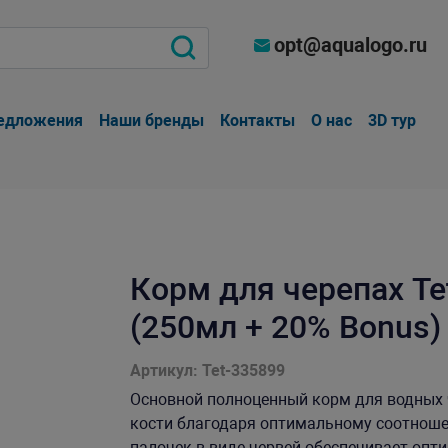
opt@aqualogo.ru
едложения
Наши бренды
Контакты
О нас
3D тур
Корм для черепах Te
(250мл + 20% Bonus)
Артикул: Tet-335899
Основной полноценный корм для водных 
кости благодаря оптимальному соотноше
палочек в виде червей обеспечивает оп