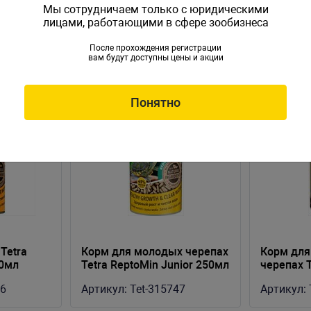
Мы сотрудничаем только с юридическими
лицами, работающими в сфере зообизнеса
После прохождения регистрации
вам будут доступны цены и акции
Понятно
Tetra
Корм для молодых черепах
Корм для
50мл
Tetra ReptoMin Junior 250мл
черепах T
250мл
46
Артикул:
Tet-315747
Артикул: