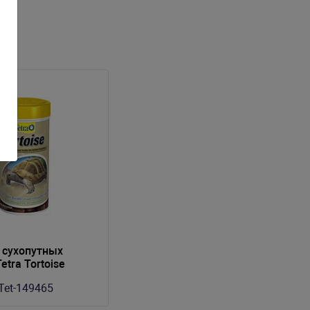
 сухопутных
etra Tortoise
Tet-149465