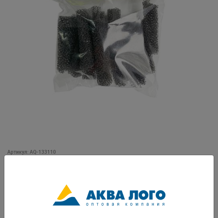
Артикул: AQ-133110
Описание товара: Первичная фильтрация играет ключевую роль в
удалении крупных загрязнений и подготовке воды для последующей
очистки. Предварительный фильтр значительно увеличивает
эффективность работы основного фильтрующего материала,
предотвращая прохождение крупных частиц дальше. Губки
цилиндрической формы обеспечивают максимальное использование
фильтрующей поверхности и оптимальное заполнение корзины