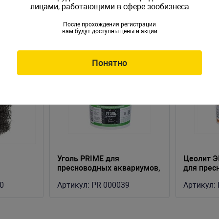
лицами, работающими в сфере зообизнеса
После прохождения регистрации
вам будут доступны цены и акции
Понятно
Уголь PRIME для
Цеолит 
пресноводных аквариумов,
для прес
ведро 1 литр
аквариум
0
Артикул:
PR-000039
Артикул: