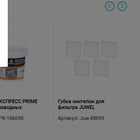
ЭКСПРЕСС PRIME
Губка синтепон для
новодных
фильтра JUWEL
ов, ведро 1 литр
Standard/Bioflow 6.0
PR-186698
Артикул:
Juw-88099