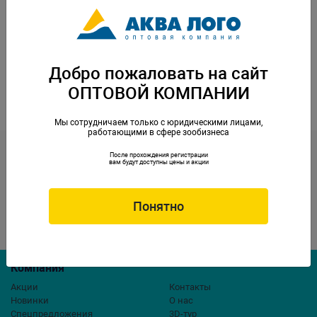
Добро пожаловать на сайт
ОПТОВОЙ КОМПАНИИ
TETRA Гидрохимия для рептилий
Мы сотрудничаем только с юридическими лицами,
работающими в сфере зообизнеса
Контакты
После прохождения регистрации
вам будут доступны цены и акции
opt@aqualogo.ru
+7 (499) 678-22-00
г.Москва, ул. Профсоюзная,
Обратная связь
д.57
Понятно
Компания
Акции
Контакты
Новинки
О нас
Спецпредложения
3D-тур