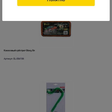
Кокосовый субстрат Gloxy, 8л
Артикул: GL-084186