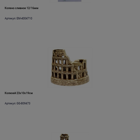
Колено сливное 12/16мм
Артикул: EM-4004710
Колизей 23x10x19см
Артикул: GG-809473