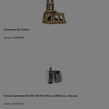
Колокольня 24x13x28см
Артикул: GG-809459
Колонка переливная OB-300D 168х232х195мм до 8000л/час, слива два
Артикул: OC-990103