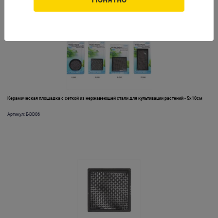
Керамическая площадка с сеткой из нержавеющей стали для культивации растений - 5х10см
Артикул: E-DD06