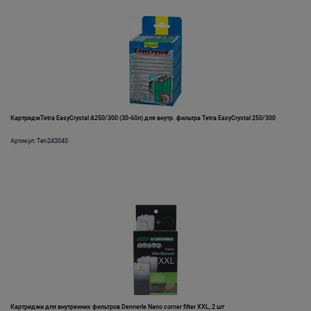
КартриджTetra EasyCrystal A250/300 (30-60л) для внутр. фильтра Tetra EasyCrystal 250/300
Артикул: Tet-243040
Картриджи для внутренних фильтров Dennerle Nano corner filter XXL, 2 шт