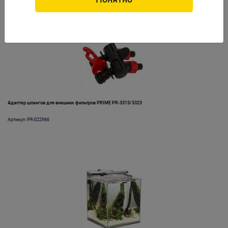
Адаптер шлангов для внешних фильтров PRIME PR-3313/3323
Артикул: PR-022966