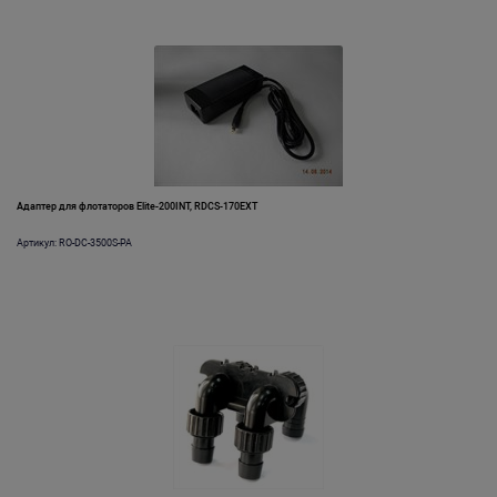
Адаптер для флотаторов Elite-200INT, RDCS-170EXT
Артикул: RO-DC-3500S-PA