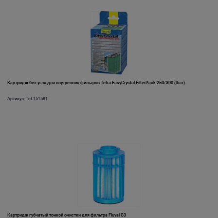
Картридж без угля для внутренних фильтров Tetra EasyCrystal FilterPack 250/300 (3шт)
Артикул: Tet-151581
Картридж губчатый тонкой очистки для фильтра Fluval G3