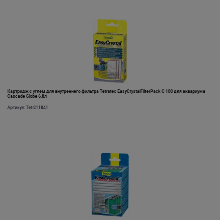
Картридж с углем для внутреннего фильтра Tetratec EasyCrystalFilterPack C 100 для аквариума
Cascade Globe 6,8л
Артикул: Tet-211841