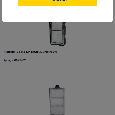
Картридж сменный для фильтра ATMAN SKF-200
Артикул: ATM-400283