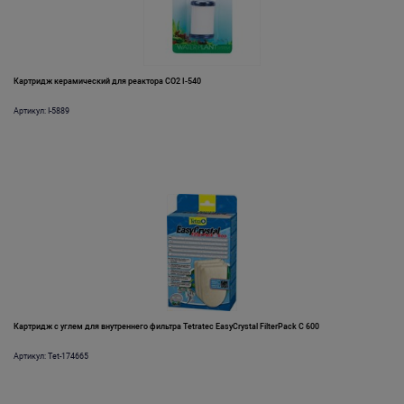
Картридж керамический для реактора СО2 I-540
Артикул: I-5889
Картридж с углем для внутреннего фильтра Tetratec EasyCrystal FilterPack C 600
Артикул: Tet-174665