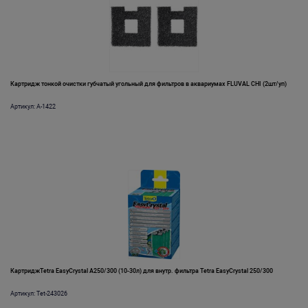
Картридж тонкой очистки губчатый угольный для фильтров в аквариумах FLUVAL CHI (2шт/уп)
Артикул: A-1422
КартриджTetra EasyCrystal A250/300 (10-30л) для внутр. фильтра Tetra EasyCrystal 250/300
Артикул: Tet-243026