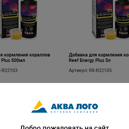
я кормления кораллов
Добавка для кормления к
 Plus 500мл
Reef Energy Plus 5л
S-R22103
Артикул: RS-R22105
Добро пожаловать на сайт