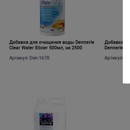
Добавка для очищения воды Dennerle
Добавка дл
Clear Water Elixier 500мл, на 2500
Dennerle Aq
литров
литров
Артикул: Den-1678
Артикул: D