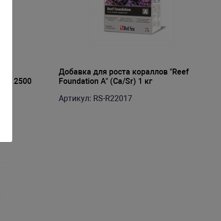
оды
Добавка для роста кораллов "Reef
, на 2500
Foundation A" (Ca/Sr) 1 кг
Артикул: RS-R22017