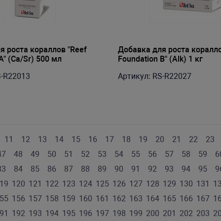
я роста кораллов "Reef
Добавка для роста коралло
A" (Ca/Sr) 500 мл
Foundation B" (Alk) 1 кг
S-R22013
Артикул: RS-R22027
11
12
13
14
15
16
17
18
19
20
21
22
23
47
48
49
50
51
52
53
54
55
56
57
58
59
6
83
84
85
86
87
88
89
90
91
92
93
94
95
9
19
120
121
122
123
124
125
126
127
128
129
130
131
1
55
156
157
158
159
160
161
162
163
164
165
166
167
1
91
192
193
194
195
196
197
198
199
200
201
202
203
2