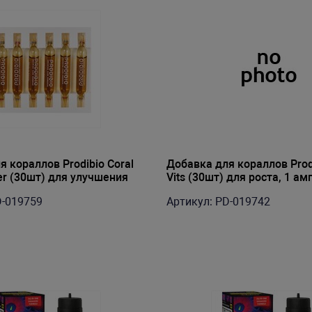
 кораллов Prodibio Coral
Добавка для кораллов Prodi
er (30шт) для улучшения
Vits (30шт) для роста, 1 ам
пула на 120-200л
200л
D-019759
Артикул: PD-019742