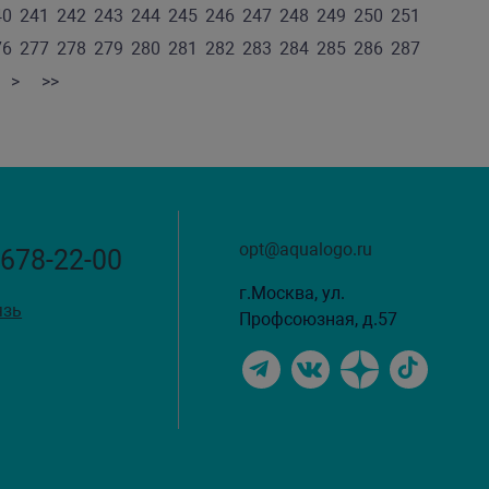
40
241
242
243
244
245
246
247
248
249
250
251
76
277
278
279
280
281
282
283
284
285
286
287
>
>>
opt@aqualogo.ru
 678-22-00
г.Москва, ул.
язь
Профсоюзная, д.57