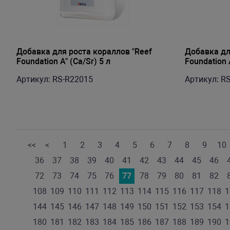
Добавка для роста кораллов "Reef
Добавка дл
Foundation A" (Ca/Sr) 5 л
Foundation 
Артикул: RS-R22015
Артикул: R
<<
<
1
2
3
4
5
6
7
8
9
10
36
37
38
39
40
41
42
43
44
45
46
72
73
74
75
76
77
78
79
80
81
82
108
109
110
111
112
113
114
115
116
117
118
1
144
145
146
147
148
149
150
151
152
153
154
1
180
181
182
183
184
185
186
187
188
189
190
1