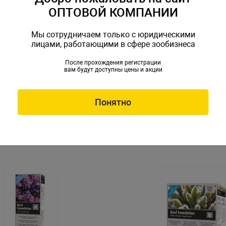
ОПТОВОЙ КОМПАНИИ
Мы сотрудничаем только с юридическими
лицами, работающими в сфере зообизнеса
После прохождения регистрации
вам будут доступны цены и акции
я подготовки воды
Добавка для подготовки в
ua Elixier 250мл, на 1250
Dennerle Aqua Elixier 500мл
литров
en-1670
Артикул: Den-1671
Понятно