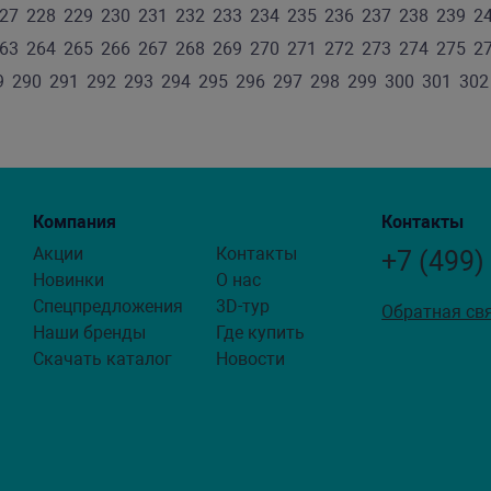
27
228
229
230
231
232
233
234
235
236
237
238
239
2
63
264
265
266
267
268
269
270
271
272
273
274
275
2
9
290
291
292
293
294
295
296
297
298
299
300
301
302
Компания
Контакты
Акции
Контакты
+7 (499)
Новинки
О нас
Спецпредложения
3D-тур
Обратная св
Наши бренды
Где купить
Скачать каталог
Новости