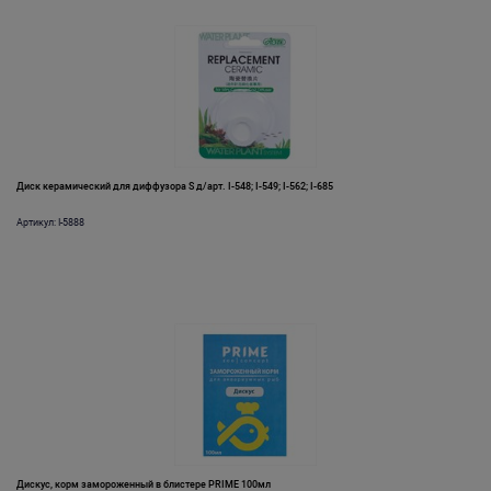
Диск керамический для диффузора S д/арт. I-548; I-549; I-562; I-685
Артикул: I-5888
Дискус, корм замороженный в блистере PRIME 100мл