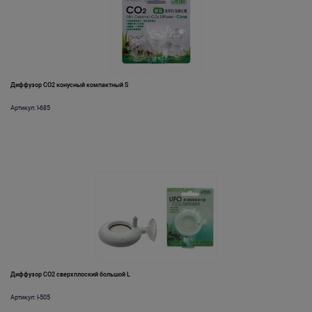
Диффузор СО2 конусный компактный S
Артикул: I-685
Диффузор СО2 сверхплоский большой L
Артикул: I-505