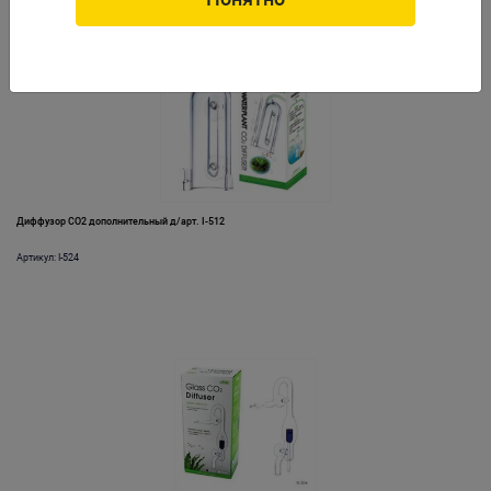
Диффузор СО2 дополнительный д/арт. I-512
Артикул: I-524