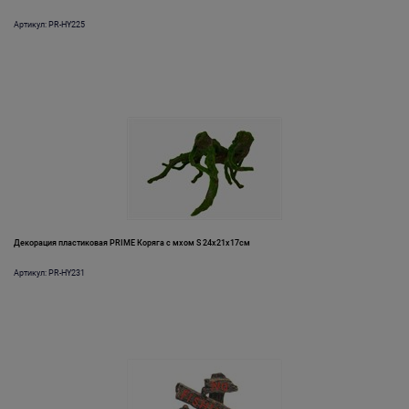
Артикул: PR-HY225
Декорация пластиковая PRIME Коряга с мхом S 24х21х17см
Артикул: PR-HY231