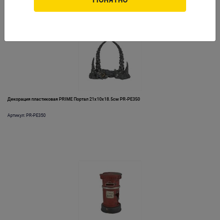
Декорация пластиковая PRIME Портал 21х10х18.5см PR-PE350
Артикул: PR-PE350