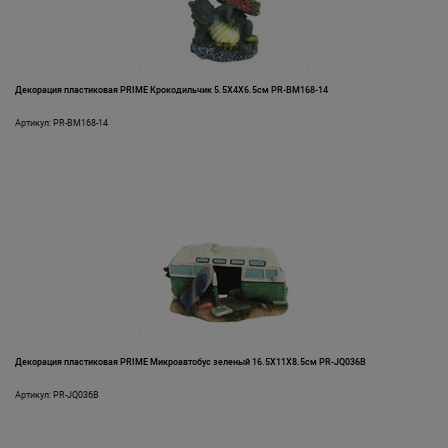
Декорация пластиковая PRIME Крокодильчик 5.5X4X6.5см PR-BM168-14
Артикул: PR-BM168-14
Декорация пластиковая PRIME Микроавтобус зеленый 16.5X11X8.5см PR-JQ036B
Артикул: PR-JQ036B