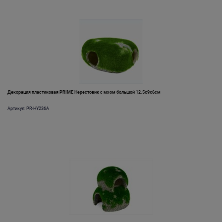
Декорация пластиковая PRIME Нерестовик с мхом большой 12.5х9х6см
Артикул: PR-HY236A