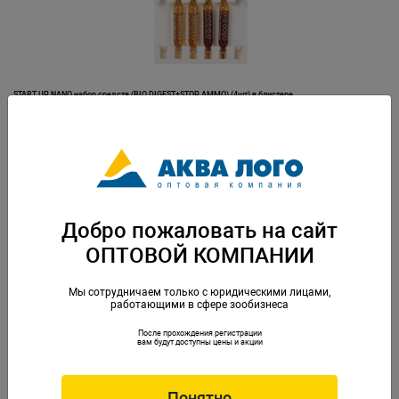
START UP NANO набор средств (BIO DIGEST+STOP AMMO) (4шт) в блистере
Артикул: PD-004021
Добро пожаловать на сайт
ОПТОВОЙ КОМПАНИИ
Мы сотрудничаем только с юридическими лицами,
работающими в сфере зообизнеса
После прохождения регистрации
START UP набор средств BIO DIGEST+STOP AMMO (12шт)
вам будут доступны цены и акции
Артикул: PD-002126
Понятно