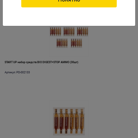
START UP набор средств BIO DIGEST+STOP AMMO (30шт)
Артикул: PD-002133