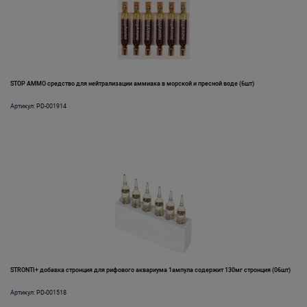
STOP AMMO средство для нейтрализации аммиака в морской и пресной воде (6шт)
Артикул: PD-001914
STRONTI+ добавка стронция для рифового аквариума 1ампула содержит 130мг стронция (06шт)
Артикул: PD-001518