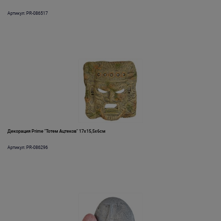
Артикул: PR-086517
Декорация Prime "Тотем Ацтеков" 17х15,5х6см
Артикул: PR-086296