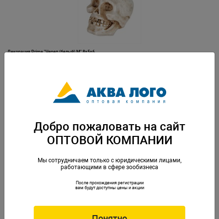
Декорация Prime "Череп (белый) М" 8х5х6
Артикул: PR-086234
Добро пожаловать на сайт
ОПТОВОЙ КОМПАНИИ
Мы сотрудничаем только с юридическими лицами,
работающими в сфере зообизнеса
После прохождения регистрации
Декорация Prime "Череп (серый) S" 5,5х3х4
вам будут доступны цены и акции
Артикул: PR-086227
Понятно