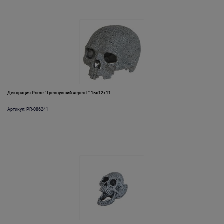
Декорация Prime "Треснувший череп L" 15x12x11
Артикул: PR-086241