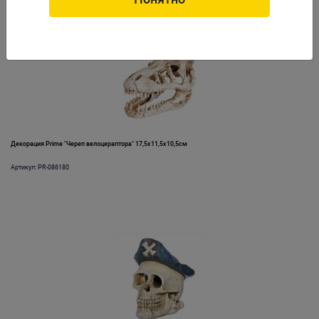
Декорация Prime "Череп велоцераптора" 17,5x11,5x10,5см
Артикул: PR-086180