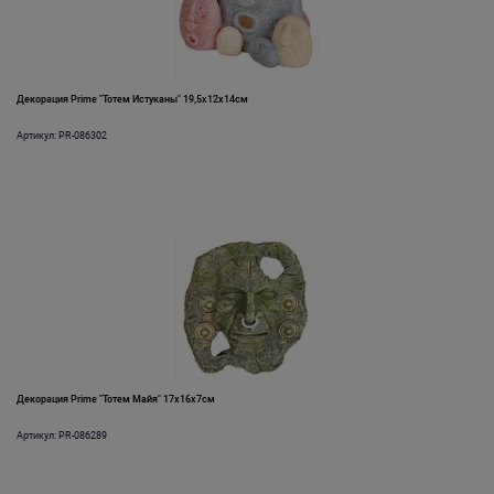
Декорация Prime "Тотем Истуканы" 19,5х12х14см
Артикул: PR-086302
Декорация Prime "Тотем Майя" 17х16х7см
Артикул: PR-086289