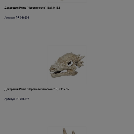
Декорация Prime "Череп пирата" 16х13х15,8
Артикул: PR-086203
Декорация Prime "Череп стигимолоха" 15,3х11х7,5
Артикул: PR-086197