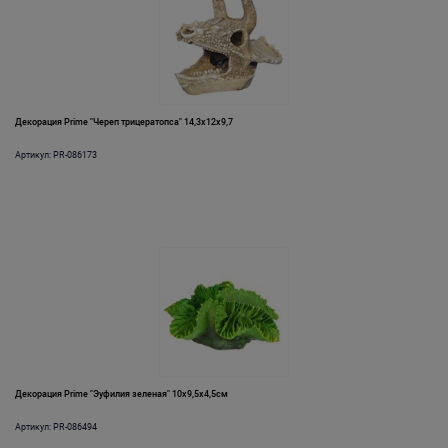
Декорация Prime "Череп трицератопса" 14,3х12х9,7
Артикул: PR-086173
Декорация Prime "Эуфилия зеленая" 10х9,5х4,5см
Артикул: PR-086494