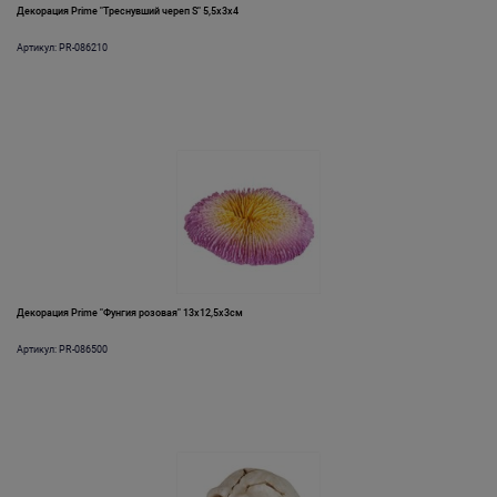
Декорация Prime "Треснувший череп S" 5,5х3х4
Артикул: PR-086210
Декорация Prime "Фунгия розовая" 13х12,5х3см
Артикул: PR-086500