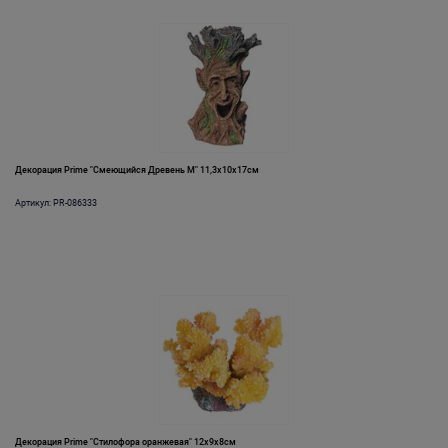
Декорация Prime "Смеющийся Древень М" 11,3х10х17см
Артикул: PR-086333
Декорация Prime "Стилофора оранжевая" 12х9х8см