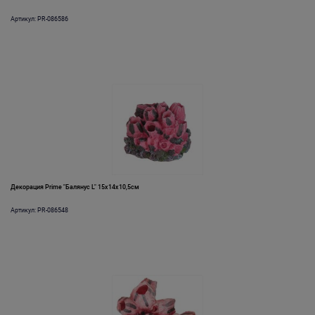
Артикул: PR-086586
Декорация Prime "Балянус L" 15х14х10,5см
Артикул: PR-086548