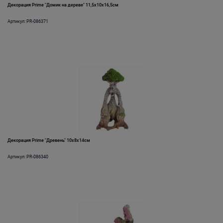
Декорация Prime "Домик на дереве" 11,5х10х16,5см
Артикул: PR-086371
Декорация Prime "Древень" 10х8х14см
Артикул: PR-086340