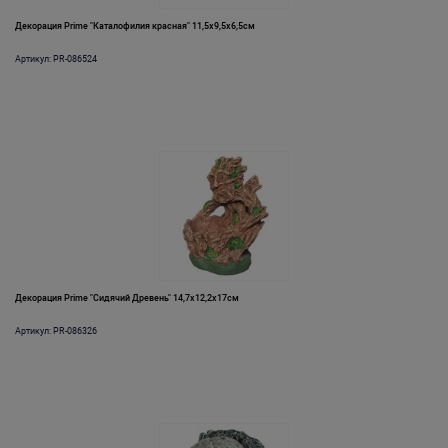
Декорация Prime "Каталофилия красная" 11,5х9,5х6,5см
Артикул: PR-086524
Декорация Prime "Сидячий Древень" 14,7х12,2х17см
Артикул: PR-086326