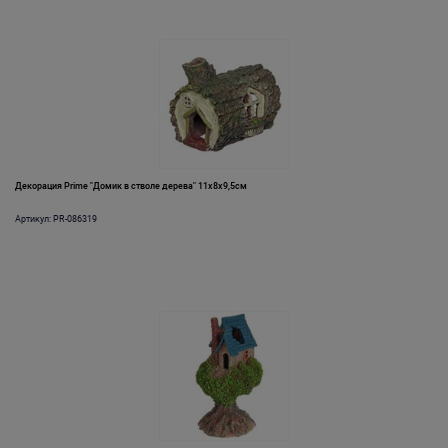
Декорация Prime "Домик в стволе дерева" 11х8х9,5см
Артикул: PR-086319