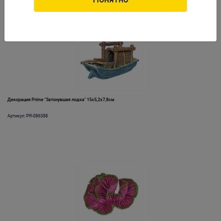
Декорация Prime "Затонувшая лодка" 15х5,2х7,8см
Артикул: PR-086388