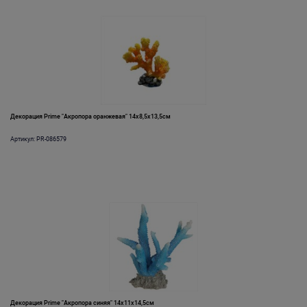
Декорация Prime "Акропора оранжевая" 14х8,5х13,5см
Артикул: PR-086579
Декорация Prime "Акропора синяя" 14х11х14,5см