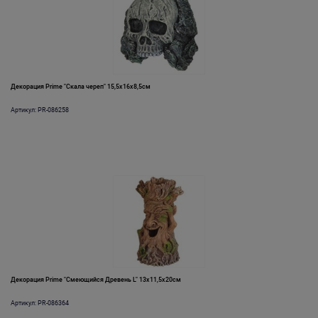
Декорация Prime "Скала череп" 15,5x16x8,5см
Артикул: PR-086258
Декорация Prime "Смеющийся Древень L" 13x11,5x20см
Артикул: PR-086364