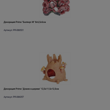
Декорация Prime "Балянус М" 8х6,5х6см
Артикул: PR-086531
Декорация Prime "Домик в дереве" 12,5х11,5х12,5см
Артикул: PR-086357