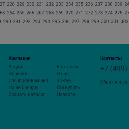
27
228
229
230
231
232
233
234
235
236
237
238
239
2
63
264
265
266
267
268
269
270
271
272
273
274
275
2
9
290
291
292
293
294
295
296
297
298
299
300
301
302
Компания
Контакты
Акции
Контакты
+7 (499)
Новинки
О нас
Спецпредложения
3D-тур
Обратная св
Наши бренды
Где купить
Скачать каталог
Новости