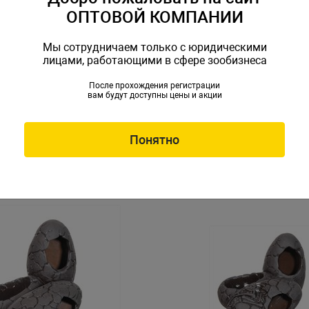
ОПТОВОЙ КОМПАНИИ
Мы сотрудничаем только с юридическими
лицами, работающими в сфере зообизнеса
После прохождения регистрации
вам будут доступны цены и акции
 GLOXY Шахматная фигура
Декорация GLOXY Шахматн
ая 7х7х12см
Ферзь белый 8х8х17см
L-086715
Артикул: GL-086784
Понятно