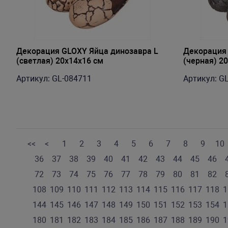
Декорация GLOXY Яйца динозавра L
Декорация 
(светлая) 20х14х16 см
(черная) 2
Артикул: GL-084711
Артикул: G
<<
<
1
2
3
4
5
6
7
8
9
10
36
37
38
39
40
41
42
43
44
45
46
72
73
74
75
76
77
78
79
80
81
82
108
109
110
111
112
113
114
115
116
117
118
1
144
145
146
147
148
149
150
151
152
153
154
1
180
181
182
183
184
185
186
187
188
189
190
1