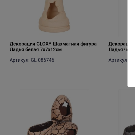
Декорация GLOXY Шахматная фигура
Декорация
Ладья белая 7х7х12см
Ладья черн
Артикул: GL-086746
Артикул: G