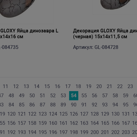
GLOXY Яйца динозавра L
Декорация GLOXY Яйца ди
0х14х16 см
(черная) 15х14х11,5 см
L-084735
Артикул: GL-084728
11
12
13
14
15
16
17
18
19
20
21
22
23
47
48
49
50
51
52
53
54
55
56
57
58
59
6
83
84
85
86
87
88
89
90
91
92
93
94
95
9
19
120
121
122
123
124
125
126
127
128
129
130
131
1
55
156
157
158
159
160
161
162
163
164
165
166
167
1
91
192
193
194
195
196
197
198
199
200
201
202
203
2