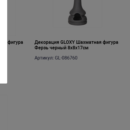
ая фигура
Декорация GLOXY Шахматная фигура
Ферзь черный 8х8х17см
Артикул: GL-086760