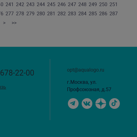
40
241
242
243
244
245
246
247
248
249
250
251
76
277
278
279
280
281
282
283
284
285
286
287
>
>>
opt@aqualogo.ru
 678-22-00
г.Москва, ул.
язь
Профсоюзная, д.57