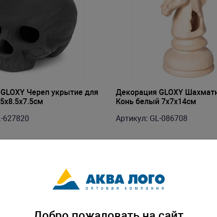
GLOXY Череп укрытие для
Декорация GLOXY Шахматн
5х8.5х7.5см
Конь белый 7х7х14см
L-627820
Артикул: GL-086708
Добро пожаловать на сайт