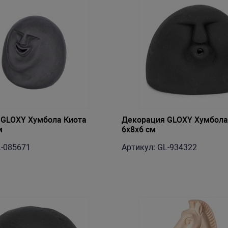
 GLOXY Хумбола Киота
Декорация GLOXY Хумбола
м
6х8х6 см
L-085671
Артикул: GL-934322