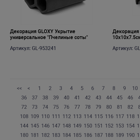
Декорация GLOXY Укрытие
Декорация
универсальное "Пчелиные соты"
10х10х7.5с
9.5х7х9 см
Артикул: GL-953241
Артикул: G
<<
<
1
2
3
4
5
6
7
8
9
10
36
37
38
39
40
41
42
43
44
45
46
72
73
74
75
76
77
78
79
80
81
82
108
109
110
111
112
113
114
115
116
117
118
1
144
145
146
147
148
149
150
151
152
153
154
1
180
181
182
183
184
185
186
187
188
189
190
1