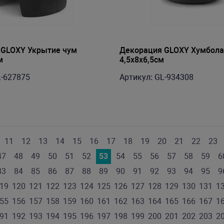
 GLOXY Укрытие чум
Декорация GLOXY Хумбола
м
4,5х8х6,5см
L-627875
Артикул: GL-934308
11
12
13
14
15
16
17
18
19
20
21
22
23
47
48
49
50
51
52
53
54
55
56
57
58
59
6
83
84
85
86
87
88
89
90
91
92
93
94
95
9
19
120
121
122
123
124
125
126
127
128
129
130
131
1
55
156
157
158
159
160
161
162
163
164
165
166
167
1
91
192
193
194
195
196
197
198
199
200
201
202
203
2