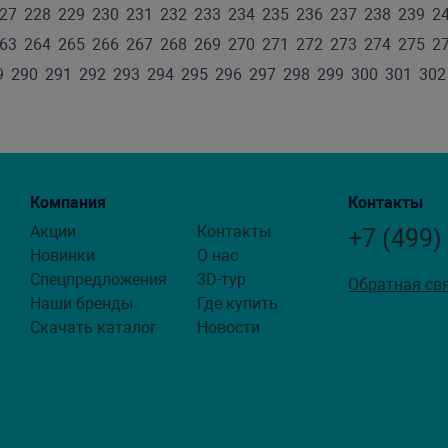
27
228
229
230
231
232
233
234
235
236
237
238
239
2
63
264
265
266
267
268
269
270
271
272
273
274
275
2
9
290
291
292
293
294
295
296
297
298
299
300
301
302
Компания
Контакты
Акции
Контакты
+7 (499)
Новинки
О нас
Спецпредложения
3D-тур
Обратная св
Наши бренды
Где купить
Скачать каталог
Новости