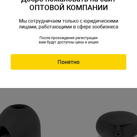
ОПТОВОЙ КОМПАНИИ
Мы сотрудничаем только с юридическими
лицами, работающими в сфере зообизнеса
После прохождения регистрации
вам будут доступны цены и акции
 GLOXY Укрытие для
Декорация GLOXY Укрытие
 трубки 7х5х5 см
креветок, 6 трубки 7х7.5х6
L-953227
Артикул: GL-953234
Понятно