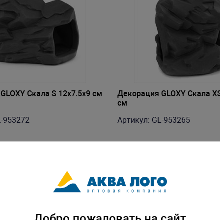
GLOXY Скала S 12х7.5х9 см
Декорация GLOXY Скала XS
см
L-953272
Артикул: GL-953265
Добро пожаловать на сайт