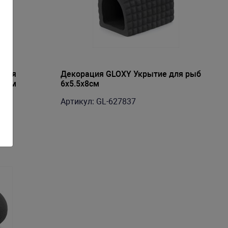
 для
Декорация GLOXY Укрытие для рыб
.5 см
6х5.5х8см
Артикул: GL-627837