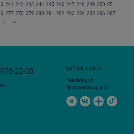
40
241
242
243
244
245
246
247
248
249
250
251
76
277
278
279
280
281
282
283
284
285
286
287
>
>>
opt@aqualogo.ru
 678-22-00
г.Москва, ул.
язь
Профсоюзная, д.57